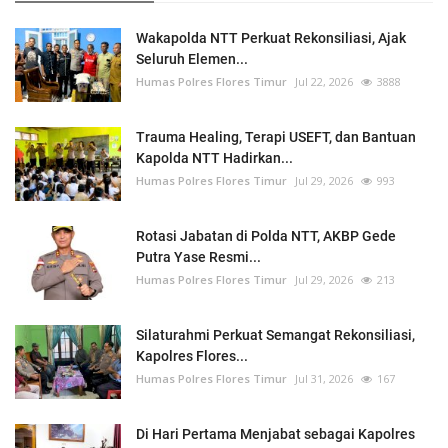
Wakapolda NTT Perkuat Rekonsiliasi, Ajak
Seluruh Elemen...
Humas Polres Flores Timur
Jul 22, 2026
3888
Trauma Healing, Terapi USEFT, dan Bantuan
Kapolda NTT Hadirkan...
Humas Polres Flores Timur
Jul 29, 2026
993
Rotasi Jabatan di Polda NTT, AKBP Gede
Putra Yase Resmi...
Humas Polres Flores Timur
Jul 29, 2026
213
Silaturahmi Perkuat Semangat Rekonsiliasi,
Kapolres Flores...
Humas Polres Flores Timur
Jul 31, 2026
167
Di Hari Pertama Menjabat sebagai Kapolres