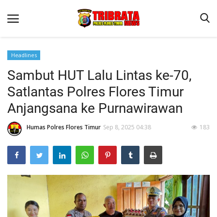
Headlines
Sambut HUT Lalu Lintas ke-70,
Beranda
Satlantas Polres Flores Timur
Terms & Conditions
Anjangsana ke Purnawirawan
Binkam
Humas Polres Flores Timur
Sep 8, 2025 04:38
183
Reskrim
Lantas
Mitra Polisi
Jurnal Kamtibmas
Giat Ops