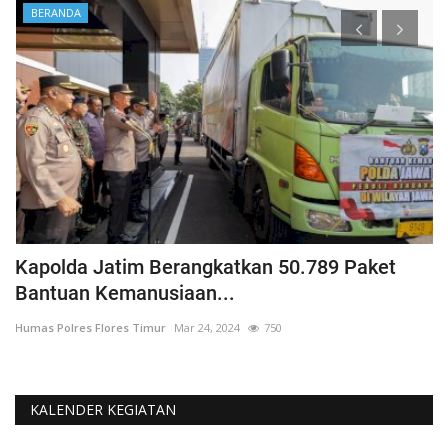
BERANDA
Kapolda Jatim Berangkatkan 50.789 Paket
P
Bantuan Kemanusiaan...
P
Humas Polres Flores Timur
Mar 24, 2024
750
Hu
KALENDER KEGIATAN