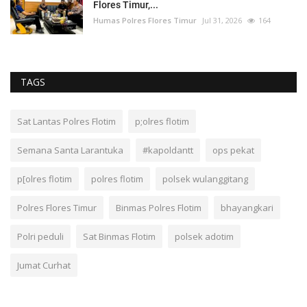
Flores Timur,...
Humas Polres Flores Timur
Jul 31, 2026
164
TAGS
Sat Lantas Polres Flotim
p;olres flotim
Semana Santa Larantuka
#kapoldantt
ops pekat
p[olres flotim
polres flotim
polsek wulanggitang
Polres Flores Timur
Binmas Polres Flotim
bhayangkari
Polri peduli
Sat Binmas Flotim
polsek adotim
Jumat Curhat