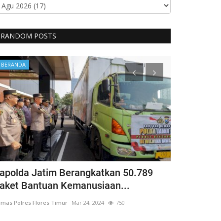
RANDOM POSTS
BERANDA
Headlines
apolda Jatim Berangkatkan 50.789
Polres Flot
aket Bantuan Kemanusiaan...
Fokus Pere
mas Polres Flores Timur
Mar 24, 2024
750
Humas Polres Flo