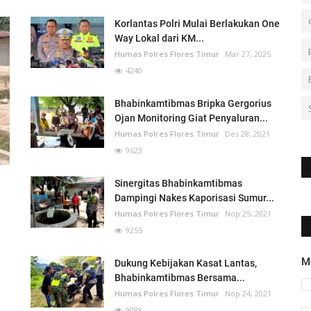
Korlantas Polri Mulai Berlakukan One
Way Lokal dari KM...
Humas Polres Flores Timur
Mar 27, 2025
4240
Bhabinkamtibmas Bripka Gergorius
Ojan Monitoring Giat Penyaluran...
Humas Polres Flores Timur
Des 28, 2021
9623
Sinergitas Bhabinkamtibmas
Dampingi Nakes Kaporisasi Sumur...
Humas Polres Flores Timur
Nop 25, 2021
9255
M
Dukung Kebijakan Kasat Lantas,
Bhabinkamtibmas Bersama...
Humas Polres Flores Timur
Nop 24, 2021
9088