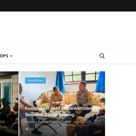
 OPS
Headlines
Headlines
Komunikasi Aktif Bhabinkamtibmas
Bersama Camat Dukung...
026
Humas Polres Flores Timur
Agu 6, 2026
85