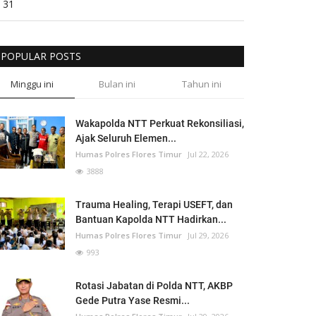
31
POPULAR POSTS
Minggu ini
Bulan ini
Tahun ini
Wakapolda NTT Perkuat Rekonsiliasi,
Ajak Seluruh Elemen...
Humas Polres Flores Timur
Jul 22, 2026
3888
Trauma Healing, Terapi USEFT, dan
Bantuan Kapolda NTT Hadirkan...
Humas Polres Flores Timur
Jul 29, 2026
993
Rotasi Jabatan di Polda NTT, AKBP
Gede Putra Yase Resmi...