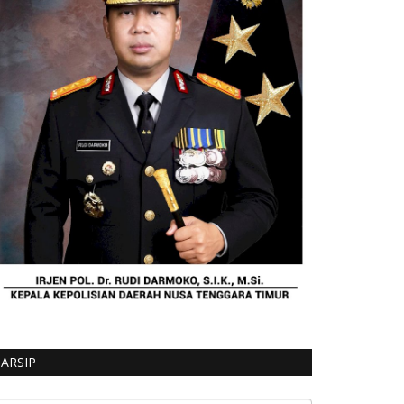
n Oleh FNB
Cegah Corona, Penyemprotan Disinfektan oleh Satgas Gugus Tugas Covid-19 Bersama Bhabinkamtibmas Bripka Kornelius Miha Galla
Upaya Cegah Virus Covid 19, Kapospol Solor Barat Bersama Anggota Lakukan Penyemprotan Desinfektan Di Pelabuhan Pamakayo
Pengukuran Suhu Tubuh Serta Pendataan Terhadap Masyarkat Yang Datang Dari Luar Daerah Oleh Bhabinkamtibmas Bersama Instansi Terkait
Cegah Masuknya Virus Corona, Polres Flotim Lakukan Pengamanan Sekaligus Penyemprotan Desinfektan Saat Kapal Masuk
Cegah Penyebaran Virus Corona, Polres Flotim Bersama Instansi Terkait Lakukan Penyemprotan Desinfektan dan Pengukuran Suhu Terhadap Penumpang Kapal KMP Ile Labalekan
Waspadai Penyebaran Virus Corona, Polsek Wulanggitang Bersama Instansi Terkait Lakukan Pengawasan di Perbatasan Antar Kabupaten (Boru)
Himbauan Pencegahan dan Penanggulangan Virus Corona ( Covid-19 ) Oleh Bhabinkamtibmas Polsek Adonara Bersama Instansi Terkait
orona
id - 19
Bhabinkamtibmas BRIGPOL A.Y Don Bosko Distribusikan Bantuan Sembako dan Masker Kepada Warga Desa Lamika
ARSIP