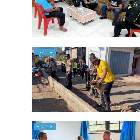
Polres Flotim Lakukan Peng
Tiem Gugus Covid-19 Flotim S
Headlines
Sat Sabhara Polres Flotim B
TNI - POLRI Bersama Pemerin
Polres Flotim Sampaikan Makl
Headlines