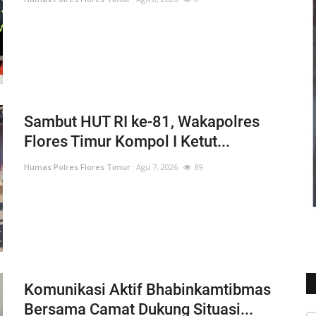
amanan Agenda Sidang Pembacaan Dakwaan Kasus Penganiayaa
emprot Disinfektan Disepanjang Ruas Jalan Kota Larantuka
Sambut HUT RI ke-81, Wakapolres
Flores Timur Kompol I Ketut...
Humas Polres Flores Timur
Agu 7, 2026
89
agikan Maklumat Kapolri Untuk Pencegahan Penyebaran Virus C
tah Lakukan Patroli Malam Hari Guna Mencegah Penyebaran Cov
umat Kapolri Cegah Penyebaran Virus Corona (Covid-19)
Komunikasi Aktif Bhabinkamtibmas
Bersama Camat Dukung Situasi...