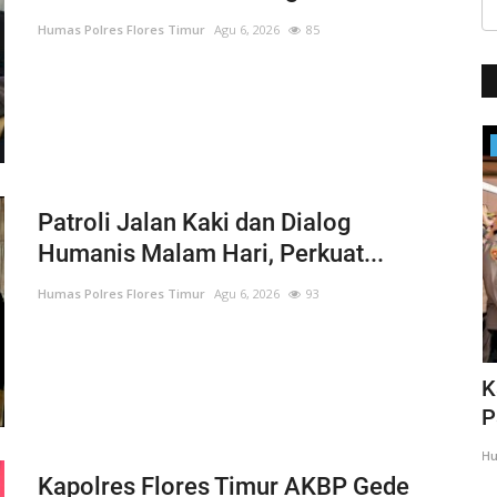
Humas Polres Flores Timur
Agu 6, 2026
85
Headlines
Patroli Jalan Kaki dan Dialog
Humanis Malam Hari, Perkuat...
Humas Polres Flores Timur
Agu 6, 2026
93
mpingi
Peduli Difabel, Polres Flotim
K
Laksanakan Peraktik Bahasa...
P
Humas Polres Flores Timur
Mar 31, 2021
1300
Hu
Kapolres Flores Timur AKBP Gede