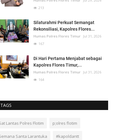
Humas Polres Flores Timur
Jul 29, 2026
213
Silaturahmi Perkuat Semangat
Rekonsiliasi, Kapolres Flores...
Humas Polres Flores Timur
Jul 31, 2026
167
Di Hari Pertama Menjabat sebagai
Kapolres Flores Timur,...
Humas Polres Flores Timur
Jul 31, 2026
164
TAGS
Sat Lantas Polres Flotim
p;olres flotim
Semana Santa Larantuka
#kapoldantt