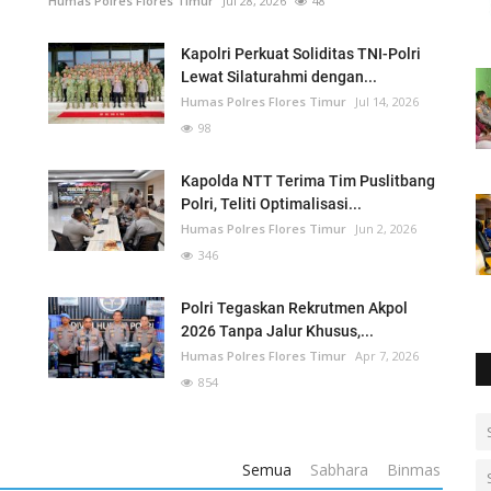
Humas Polres Flores Timur
Jul 28, 2026
48
Kapolri Perkuat Soliditas TNI-Polri
Lewat Silaturahmi dengan...
Humas Polres Flores Timur
Jul 14, 2026
98
Kapolda NTT Terima Tim Puslitbang
Polri, Teliti Optimalisasi...
Humas Polres Flores Timur
Jun 2, 2026
346
O
Polri Tegaskan Rekrutmen Akpol
2026 Tanpa Jalur Khusus,...
Humas Polres Flores Timur
Apr 7, 2026
854
Semua
Sabhara
Binmas