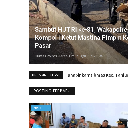
r AKBP
Sambut HUT RI ke-81, Wakapolre
n
Kompol I Ketut Mastina Pimpin Ke
Pasar
Humas Polres Flores Timur
Agu 7, 2026
89
BREAKING NEWS
Cegah Covid-19,Bhabinkamtib
POSTING TERBARU
Wujud Kepedulian Pada Ses
Headlines
Polres Flotim Peduli Keselam