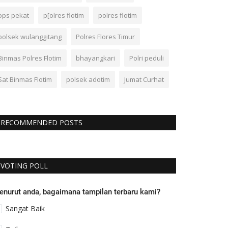
ops pekat
p[olres flotim
polres flotim
polsek wulanggitang
Polres Flores Timur
Binmas Polres Flotim
bhayangkari
Polri peduli
Sat Binmas Flotim
polsek adotim
Jumat Curhat
RECOMMENDED POSTS
VOTING POLL
enurut anda, bagaimana tampilan terbaru kami?
Sangat Baik