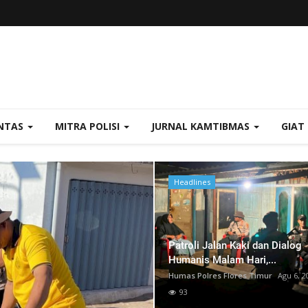
NTAS
MITRA POLISI
JURNAL KAMTIBMAS
GIAT
Headlines
Headlines
Patroli Jalan Kaki dan Dialog
Humanis Malam Hari,...
Humas Polres Flores Timur
Agu 6, 2
93