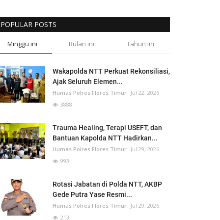
POPULAR POSTS
Minggu ini
Bulan ini
Tahun ini
Wakapolda NTT Perkuat Rekonsiliasi,
Ajak Seluruh Elemen...
Humas Polres Flores Timur
Jul 22, 2026
3888
Trauma Healing, Terapi USEFT, dan
Bantuan Kapolda NTT Hadirkan...
Humas Polres Flores Timur
Jul 29, 2026
993
Rotasi Jabatan di Polda NTT, AKBP
Gede Putra Yase Resmi...
Humas Polres Flores Timur
Jul 29, 2026
213