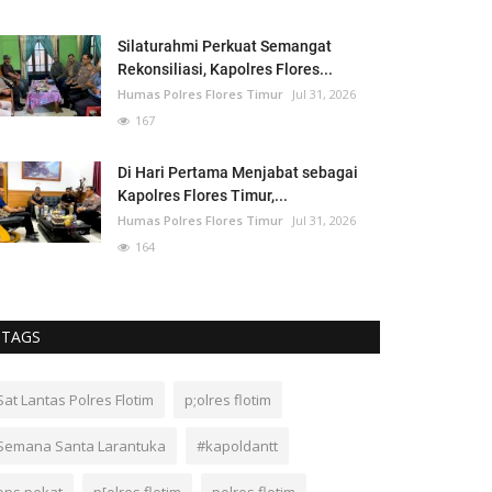
Silaturahmi Perkuat Semangat
Rekonsiliasi, Kapolres Flores...
Humas Polres Flores Timur
Jul 31, 2026
167
Di Hari Pertama Menjabat sebagai
Kapolres Flores Timur,...
Humas Polres Flores Timur
Jul 31, 2026
164
TAGS
Sat Lantas Polres Flotim
p;olres flotim
Semana Santa Larantuka
#kapoldantt