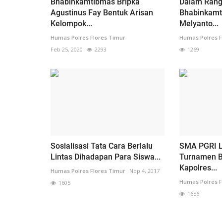
Bhabinkamtibmas Bripka
Dalam Rangk
Agustinus Fay Bentuk Arisan
Bhabinkamt
Kelompok...
Melyanto...
Humas Polres Flores Timur
Humas Polres F
Feb 25, 2020
2293
1269
Sosialisasi Tata Cara Berlalu
SMA PGRI L
Lintas Dihadapan Para Siswa...
Turnamen B
Kapolres...
Humas Polres Flores Timur
Nop 4, 2017
Humas Polres F
1605
1656