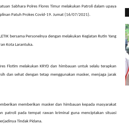
 Satuan Sabhara Polres Flores Timur melakukan Patroli dalam upaya
siplinan Patuh Prokes Covid-19. Jumat (16/07/2021).
Headlines
LETIK
bersama Personelnya dengan melakukan Kegiatan Rutin Yang
ran Kota Larantuka.
lres Flotim melakukan KRYD dan himbauan untuk selalu terapkan
rsih dan sehat dengan tetap menggunakan masker, menjaga jarak
mpingi
Peduli Difabel, Polres Flotim
K
Laksanakan Peraktik Bahasa...
P
a memberikan memberikan masker dan himbauan kepada masyarakat
Humas Polres Flores Timur
Mar 31, 2021
1300
Hu
an patroli pada tempat rawan kriminal guna menciptakan situasi
erjadinya Tindak Pidana.