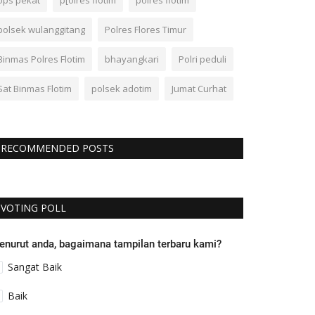
ops pekat
p[olres flotim
polres flotim
polsek wulanggitang
Polres Flores Timur
Binmas Polres Flotim
bhayangkari
Polri peduli
Sat Binmas Flotim
polsek adotim
Jumat Curhat
RECOMMENDED POSTS
VOTING POLL
enurut anda, bagaimana tampilan terbaru kami?
Sangat Baik
Baik