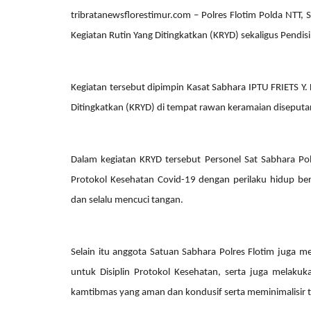
tribratanewsflorestimur.com – Polres Flotim Polda NTT,
Kegiatan Rutin Yang Ditingkatkan (KRYD) sekaligus Pendi
Headlines
Kegiatan tersebut dipimpin
Kasat Sabhara IPTU FRIETS Y. 
Ditingkatkan (KRYD) di tempat rawan keramaian diseputa
Dalam kegiatan KRYD tersebut Personel Sat Sabhara Po
Protokol Kesehatan Covid-19 dengan perilaku hidup be
dan selalu mencuci tangan.
es Flotim
Bhabinkamtibmas Ile Boleng Da
i Pelabuhan...
Kelompok Tani Tanam...
Selain itu anggota Satuan Sabhara Polres Flotim jug
 2023
852
Humas Polres Flores Timur
Des 16, 2025
408
untuk Disiplin Protokol Kesehatan, serta juga melakuk
kamtibmas yang aman dan kondusif serta meminimalisir t