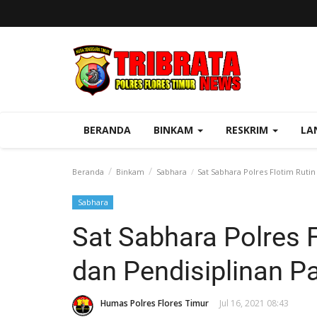
BERANDA
BINKAM
RESKRIM
LA
Beranda
Binkam
Sabhara
Sat Sabhara Polres Flotim Ruti
Sabhara
Sat Sabhara Polres 
dan Pendisiplinan P
Humas Polres Flores Timur
Jul 16, 2021 08:43