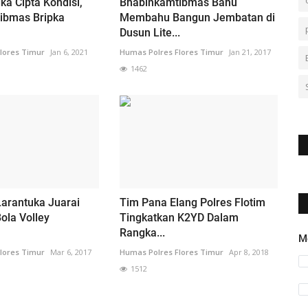
a Cipta Kondisi,
Bhabinkamtibmas Bahu
ibmas Bripka
Membahu Bangun Jembatan di
Dusun Lite...
lores Timur
Jan 6, 2021
Humas Polres Flores Timur
Jan 21, 2017
1462
arantuka Juarai
Tim Pana Elang Polres Flotim
ola Volley
Tingkatkan K2YD Dalam
Rangka...
M
lores Timur
Mar 6, 2017
Humas Polres Flores Timur
Apr 8, 2018
1512