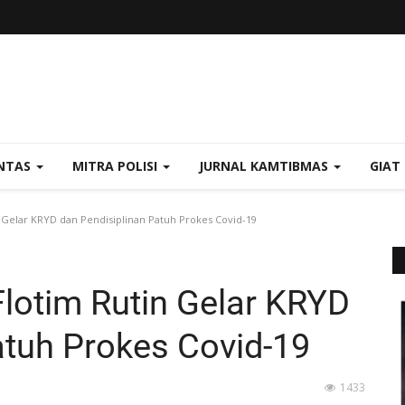
NTAS
MITRA POLISI
JURNAL KAMTIBMAS
GIAT
n Gelar KRYD dan Pendisiplinan Patuh Prokes Covid-19
Flotim Rutin Gelar KRYD
atuh Prokes Covid-19
1433