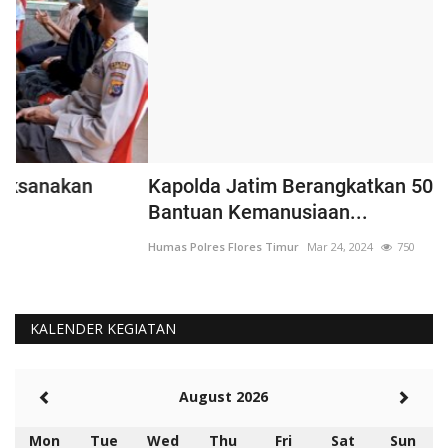
Kapolda Jatim Berangkatkan 50.789 Paket
P
Bantuan Kemanusiaan...
P
Humas Polres Flores Timur
Mar 24, 2024
750
Hu
KALENDER KEGIATAN
August 2026
Mon
Tue
Wed
Thu
Fri
Sat
Sun