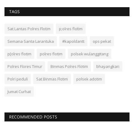
TAGS
Sat Lantas Polres Flotim
p;olres flotim
Semana Santa Larantuka
#kapoldantt
ops pekat
p[olres flotim
polres flotim
polsek wulanggitang
Polres Flores Timur
Binmas Polres Flotim
bhayangkari
Polri peduli
Sat Binmas Flotim
polsek adotim
Jumat Curhat
RECOMMENDED POSTS