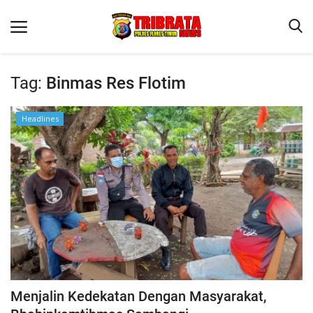
Tag:
Binmas Res Flotim
Beranda
Headlines
Terms & Conditions
Binkam
Reskrim
Lantas
Mitra Polisi
Jurnal Kamtibmas
Giat Ops
Menjalin Kedekatan Dengan Masyarakat,