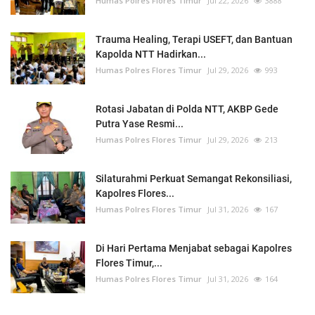
Humas Polres Flores Timur
Jul 22, 2026
3888
Trauma Healing, Terapi USEFT, dan Bantuan
Kapolda NTT Hadirkan...
Humas Polres Flores Timur
Jul 29, 2026
993
Rotasi Jabatan di Polda NTT, AKBP Gede
Putra Yase Resmi...
Humas Polres Flores Timur
Jul 29, 2026
213
Silaturahmi Perkuat Semangat Rekonsiliasi,
Kapolres Flores...
Humas Polres Flores Timur
Jul 31, 2026
167
Di Hari Pertama Menjabat sebagai Kapolres
Flores Timur,...
Humas Polres Flores Timur
Jul 31, 2026
164