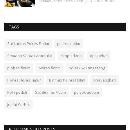
Humas Polres Flores Timur
Jul 31, 2026
164
TAGS
Sat Lantas Polres Flotim
p;olres flotim
Semana Santa Larantuka
#kapoldantt
ops pekat
p[olres flotim
polres flotim
polsek wulanggitang
Polres Flores Timur
Binmas Polres Flotim
bhayangkari
Polri peduli
Sat Binmas Flotim
polsek adotim
Jumat Curhat
RECOMMENDED POSTS