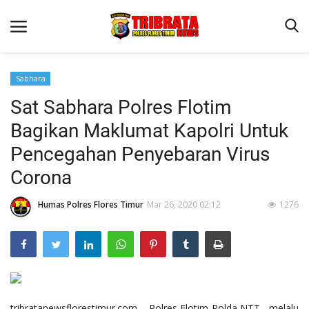
Sabhara
Sat Sabhara Polres Flotim
Beranda
Bagikan Maklumat Kapolri Untuk
Terms & Conditions
Pencegahan Penyebaran Virus
Binkam
Corona
Reskrim
Humas Polres Flores Timur
Mar 26, 2020 02:12
1276
Lantas
Mitra Polisi
Jurnal Kamtibmas
Giat Ops
tribratanewsflorestimur.com – Polres Flotim Polda NTT, melalu