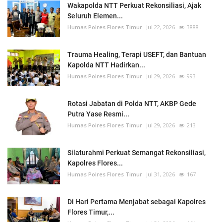
Wakapolda NTT Perkuat Rekonsiliasi, Ajak
Seluruh Elemen...
Humas Polres Flores Timur
Jul 22, 2026
3888
Trauma Healing, Terapi USEFT, dan Bantuan
Kapolda NTT Hadirkan...
Humas Polres Flores Timur
Jul 29, 2026
993
Rotasi Jabatan di Polda NTT, AKBP Gede
Putra Yase Resmi...
Humas Polres Flores Timur
Jul 29, 2026
213
Silaturahmi Perkuat Semangat Rekonsiliasi,
Kapolres Flores...
Humas Polres Flores Timur
Jul 31, 2026
167
Di Hari Pertama Menjabat sebagai Kapolres
Flores Timur,...