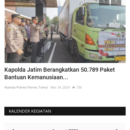
Kapolda Jatim Berangkatkan 50.789 Paket
P
Bantuan Kemanusiaan...
P
Humas Polres Flores Timur
Mar 24, 2024
750
Hu
KALENDER KEGIATAN