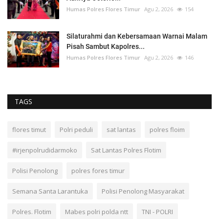
Humas Polres Flores Timur
Agu 2, 2026
154
Silaturahmi dan Kebersamaan Warnai Malam
Pisah Sambut Kapolres...
Humas Polres Flores Timur
Agu 2, 2026
146
TAGS
flores timut
Polri peduli
sat lantas
polres floim
#irjenpolrudidarmoko
Sat Lantas Polres Flotim
Polisi Penolong
polres fores timur
Semana Santa Larantuka
Polisi Penolong Masyarakat
Polres. Flotim
Mabes polri polda ntt
TNI - POLRI