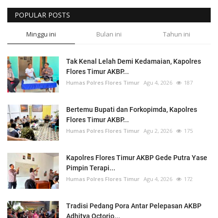
POPULAR POSTS
Minggu ini
Bulan ini
Tahun ini
Tak Kenal Lelah Demi Kedamaian, Kapolres
Flores Timur AKBP...
Humas Polres Flores Timur
Agu 4, 2026
187
Bertemu Bupati dan Forkopimda, Kapolres
Flores Timur AKBP...
Humas Polres Flores Timur
Agu 2, 2026
175
Kapolres Flores Timur AKBP Gede Putra Yase
Pimpin Terapi...
Humas Polres Flores Timur
Agu 4, 2026
172
Tradisi Pedang Pora Antar Pelepasan AKBP
Adhitya Octorio...