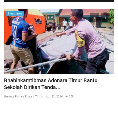
Headlines
Bhabinkamtibmas Adonara Timur Bantu
J
Sekolah Dirikan Tenda...
B
Humas Polres Flores Timur
Apr 22, 2026
258
Hu
Bh
me