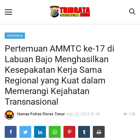
BERANDA
Pertemuan AMMTC ke-17 di
Beranda
Labuan Bajo Menghasilkan
Terms & Conditions
Kesepakatan Kerja Sama
Binkam
Regional yang Kuat dalam
Reskrim
Memerangi Kejahatan
Lantas
Transnasional
Mitra Polisi
Humas Polres Flores Timur
Agu 22, 2023 01:06
198
Jurnal Kamtibmas
Giat Ops