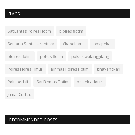
TAGS
Sat Lantas Polres Flotim
p;olres flotim
Semana Santa Larantuka
#kapoldantt
ops pekat
p[olres flotim
polres flotim
polsek wulanggitang
Polres Flores Timur
Binmas Polres Flotim
bhayangkari
Polri peduli
Sat Binmas Flotim
polsek adotim
Jumat Curhat
RECOMMENDED POSTS