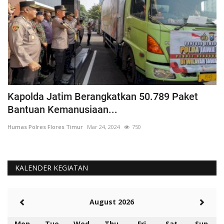
Kapolda Jatim Berangkatkan 50.789 Paket
P
Bantuan Kemanusiaan...
P
Humas Polres Flores Timur
Mar 24, 2024
750
Hu
KALENDER KEGIATAN
August 2026
Mon
Tue
Wed
Thu
Fri
Sat
Sun