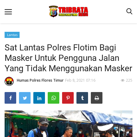
Lantas
Sat Lantas Polres Flotim Bagi
Beranda
Masker Untuk Pengguna Jalan
Terms & Conditions
Yang Tidak Menggunakan Masker
Binkam
Humas Polres Flores Timur
Feb 8, 2021 07:16
225
Reskrim
Lantas
Mitra Polisi
Jurnal Kamtibmas
Giat Ops