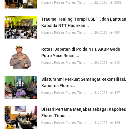
Humas Polres Flores Timur
Jul 22, 2026
3888
Trauma Healing, Terapi USEFT, dan Bantuan
Kapolda NTT Hadirkan...
Humas Polres Flores Timur
Jul 29, 2026
993
Rotasi Jabatan di Polda NTT, AKBP Gede
Putra Yase Resmi...
Humas Polres Flores Timur
Jul 29, 2026
213
Silaturahmi Perkuat Semangat Rekonsiliasi,
Kapolres Flores...
Humas Polres Flores Timur
Jul 31, 2026
167
Di Hari Pertama Menjabat sebagai Kapolres
Flores Timur,...
Humas Polres Flores Timur
Jul 31, 2026
164