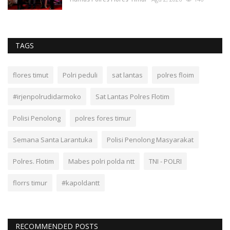
TAGS
flores timut
Polri peduli
sat lantas
polres floim
#irjenpolrudidarmoko
Sat Lantas Polres Flotim
Polisi Penolong
polres fores timur
Semana Santa Larantuka
Polisi Penolong Masyarakat
Polres. Flotim
Mabes polri polda ntt
TNI - POLRI
florrs timur
#kapoldantt
RECOMMENDED POSTS