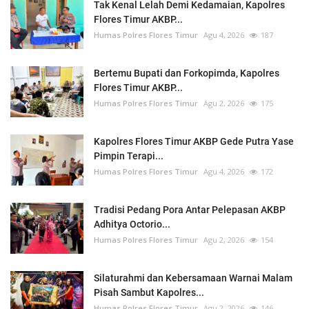
Tak Kenal Lelah Demi Kedamaian, Kapolres
Flores Timur AKBP...
Humas Polres Flores Timur
Agu 4, 2026
187
Bertemu Bupati dan Forkopimda, Kapolres
Flores Timur AKBP...
Humas Polres Flores Timur
Agu 2, 2026
175
Kapolres Flores Timur AKBP Gede Putra Yase
Pimpin Terapi...
Humas Polres Flores Timur
Agu 4, 2026
172
Tradisi Pedang Pora Antar Pelepasan AKBP
Adhitya Octorio...
Humas Polres Flores Timur
Agu 2, 2026
154
Silaturahmi dan Kebersamaan Warnai Malam
Pisah Sambut Kapolres...
Humas Polres Flores Timur
Agu 2, 2026
146