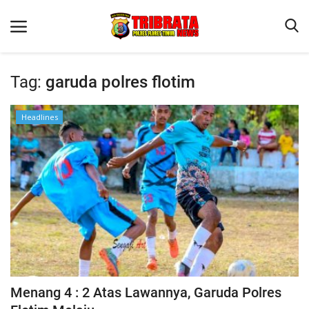
Tag:
garuda polres flotim
Beranda
Headlines
Terms & Conditions
Binkam
Reskrim
Lantas
Mitra Polisi
Jurnal Kamtibmas
Giat Ops
Menang 4 : 2 Atas Lawannya, Garuda Polres