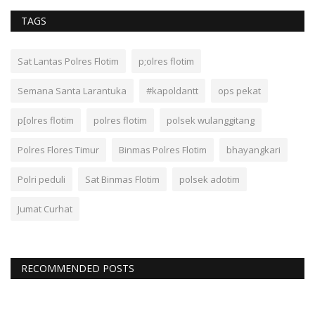
TAGS
Sat Lantas Polres Flotim
p;olres flotim
Semana Santa Larantuka
#kapoldantt
ops pekat
p[olres flotim
polres flotim
polsek wulanggitang
Polres Flores Timur
Binmas Polres Flotim
bhayangkari
Polri peduli
Sat Binmas Flotim
polsek adotim
Jumat Curhat
RECOMMENDED POSTS