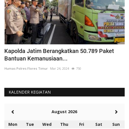
Kapolda Jatim Berangkatkan 50.789 Paket
P
Bantuan Kemanusiaan...
P
Humas Polres Flores Timur
Mar 24, 2024
750
Hu
KALENDER KEGIATAN
August 2026
Mon
Tue
Wed
Thu
Fri
Sat
Sun