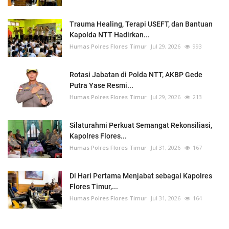
Trauma Healing, Terapi USEFT, dan Bantuan
Kapolda NTT Hadirkan...
Humas Polres Flores Timur
Jul 29, 2026
993
Rotasi Jabatan di Polda NTT, AKBP Gede
Putra Yase Resmi...
Humas Polres Flores Timur
Jul 29, 2026
213
Silaturahmi Perkuat Semangat Rekonsiliasi,
Kapolres Flores...
Humas Polres Flores Timur
Jul 31, 2026
167
Di Hari Pertama Menjabat sebagai Kapolres
Flores Timur,...
Humas Polres Flores Timur
Jul 31, 2026
164