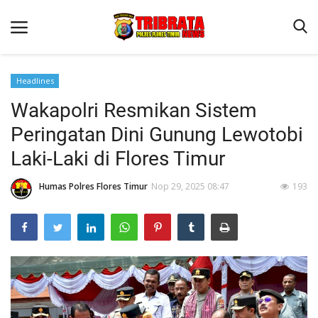
Headlines
Wakapolri Resmikan Sistem
Beranda
Peringatan Dini Gunung Lewotobi
Terms & Conditions
Laki-Laki di Flores Timur
Binkam
Humas Polres Flores Timur
Nop 29, 2025 08:47
193
Reskrim
Lantas
Mitra Polisi
Jurnal Kamtibmas
Giat Ops