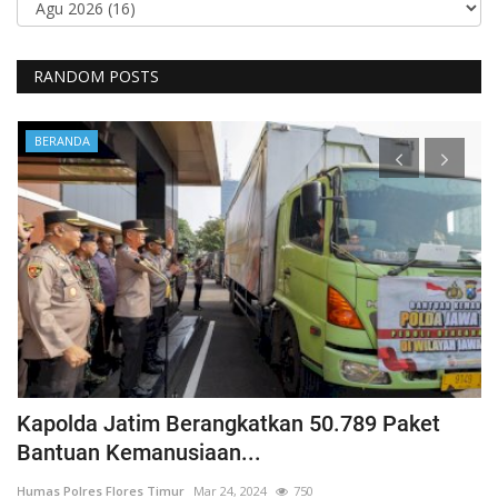
RANDOM POSTS
BERANDA
Kapolda Jatim Berangkatkan 50.789 Paket
P
Bantuan Kemanusiaan...
P
Humas Polres Flores Timur
Mar 24, 2024
750
Hu