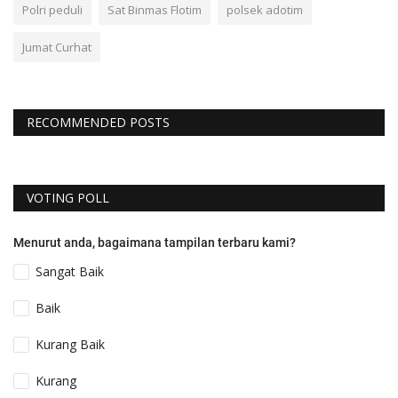
Polri peduli
Sat Binmas Flotim
polsek adotim
Jumat Curhat
RECOMMENDED POSTS
VOTING POLL
Menurut anda, bagaimana tampilan terbaru kami?
Sangat Baik
Baik
Kurang Baik
Kurang