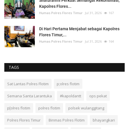
Silaturahmi Perkuat Semangat Rekonsiliasi,
Kapolres Flores...
Humas Polres Flores Timur
Jul 31, 2026
167
Di Hari Pertama Menjabat sebagai Kapolres
Flores Timur,...
Humas Polres Flores Timur
Jul 31, 2026
164
TAGS
Sat Lantas Polres Flotim
p;olres flotim
Semana Santa Larantuka
#kapoldantt
ops pekat
p[olres flotim
polres flotim
polsek wulanggitang
Polres Flores Timur
Binmas Polres Flotim
bhayangkari