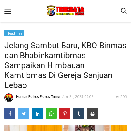
Headlines
Jelang Sambut Baru, KBO Binmas
Beranda
dan Bhabinkamtibmas
Terms & Conditions
Sampaikan Himbauan
Binkam
Kamtibmas Di Gereja Sanjuan
Reskrim
Lebao
Lantas
Humas Polres Flores Timur
Apr 24, 2025 09:08
206
Mitra Polisi
Jurnal Kamtibmas
Giat Ops