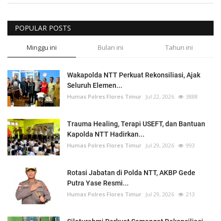
POPULAR POSTS
Minggu ini
Bulan ini
Tahun ini
Wakapolda NTT Perkuat Rekonsiliasi, Ajak
Seluruh Elemen...
Humas Polres Flores Timur
Jul 22, 2026
3888
Trauma Healing, Terapi USEFT, dan Bantuan
Kapolda NTT Hadirkan...
Humas Polres Flores Timur
Jul 29, 2026
993
Rotasi Jabatan di Polda NTT, AKBP Gede
Putra Yase Resmi...
Humas Polres Flores Timur
Jul 29, 2026
213