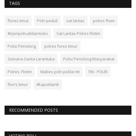
TAGS
flores timut
Polri peduli
sat lantas
polres floim
#irjenpolrudidarmoko
Sat Lantas Polres Flotim
Polisi Penolong
polres fores timur
Semana Santa Larantuka
Polisi Penolong Masyarakat
Polres. Flotim
Mabes polri polda ntt
TNI - POLRI
florrs timur
#kapoldantt
RECOMMENDED POSTS
VOTING POLL