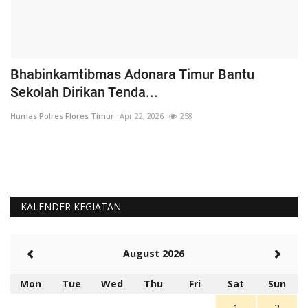
Bhabinkamtibmas Adonara Timur Bantu
J
Sekolah Dirikan Tenda...
B
Humas Polres Flores Timur
Apr 22, 2026
258
Hu
Bh
me
KALENDER KEGIATAN
August 2026
Mon
Tue
Wed
Thu
Fri
Sat
Sun
1
2