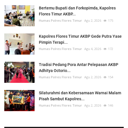
Bertemu Bupati dan Forkopimda, Kapolres
Flores Timur AKBP...
Humas Polres Flores Timur
Agu 2, 2026
175
Kapolres Flores Timur AKBP Gede Putra Yase
Pimpin Terapi...
Humas Polres Flores Timur
Agu 4, 2026
172
Tradisi Pedang Pora Antar Pelepasan AKBP
Adhitya Octorio...
Humas Polres Flores Timur
Agu 2, 2026
154
Silaturahmi dan Kebersamaan Warnai Malam
Pisah Sambut Kapolres...
Humas Polres Flores Timur
Agu 2, 2026
146