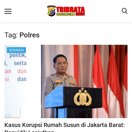
Tag:
Polres
Beranda
BERANDA
Terms & Conditions
Binkam
Reskrim
Lantas
Mitra Polisi
Jurnal Kamtibmas
Giat Ops
Kasus Korupsi Rumah Susun di Jakarta Barat: