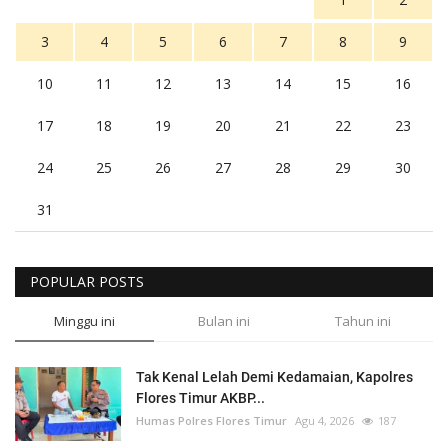
3
4
5
6
7
8
9
10
11
12
13
14
15
16
17
18
19
20
21
22
23
24
25
26
27
28
29
30
31
POPULAR POSTS
Minggu ini
Bulan ini
Tahun ini
Tak Kenal Lelah Demi Kedamaian, Kapolres
Flores Timur AKBP...
Humas Polres Flores Timur
Agu 4, 2026
187