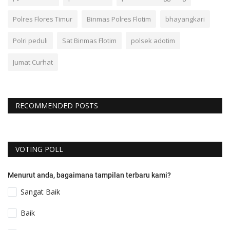
Polres Flores Timur
Binmas Polres Flotim
bhayangkari
Polri peduli
Sat Binmas Flotim
polsek adotim
Jumat Curhat
RECOMMENDED POSTS
VOTING POLL
Menurut anda, bagaimana tampilan terbaru kami?
Sangat Baik
Baik