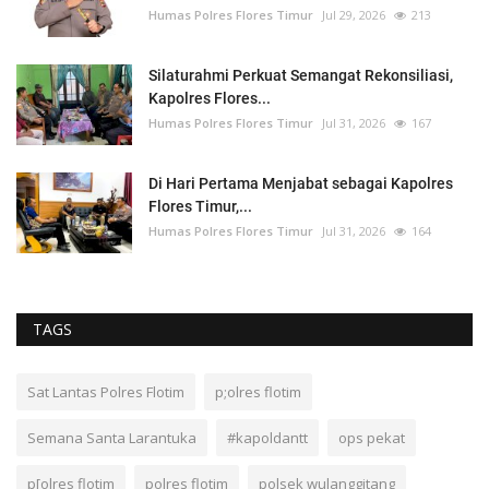
Humas Polres Flores Timur
Jul 29, 2026
213
Silaturahmi Perkuat Semangat Rekonsiliasi,
Kapolres Flores...
Humas Polres Flores Timur
Jul 31, 2026
167
Di Hari Pertama Menjabat sebagai Kapolres
Flores Timur,...
Humas Polres Flores Timur
Jul 31, 2026
164
TAGS
Sat Lantas Polres Flotim
p;olres flotim
Semana Santa Larantuka
#kapoldantt
ops pekat
p[olres flotim
polres flotim
polsek wulanggitang