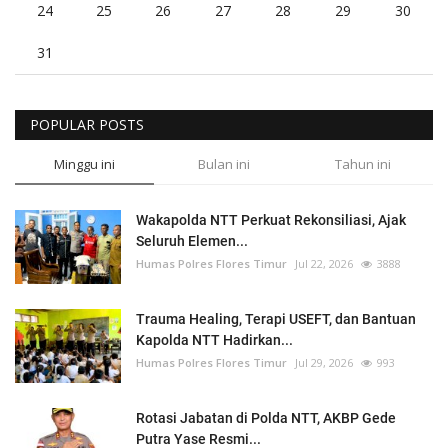
24
25
26
27
28
29
30
31
POPULAR POSTS
Minggu ini
Bulan ini
Tahun ini
Wakapolda NTT Perkuat Rekonsiliasi, Ajak
Seluruh Elemen...
Humas Polres Flores Timur
Jul 22, 2026
3888
Trauma Healing, Terapi USEFT, dan Bantuan
Kapolda NTT Hadirkan...
Humas Polres Flores Timur
Jul 29, 2026
993
Rotasi Jabatan di Polda NTT, AKBP Gede
Putra Yase Resmi...