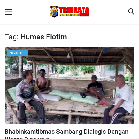
Tag:
Humas Flotim
Beranda
Headlines
Terms & Conditions
Binkam
Reskrim
Lantas
Mitra Polisi
Jurnal Kamtibmas
Giat Ops
Bhabinkamtibmas Sambang Dialogis Dengan