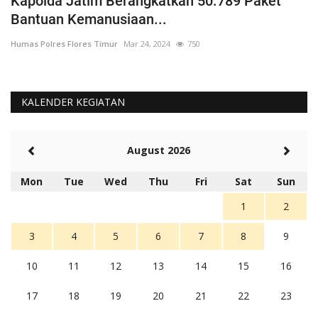
Kapolda Jatim Berangkatkan 50.789 Paket
P
Bantuan Kemanusiaan...
P
Humas Polres Flores Timur
Mar 24, 2024
750
Hu
KALENDER KEGIATAN
August 2026
Mon
Tue
Wed
Thu
Fri
Sat
Sun
1
2
3
4
5
6
7
8
9
10
11
12
13
14
15
16
17
18
19
20
21
22
23