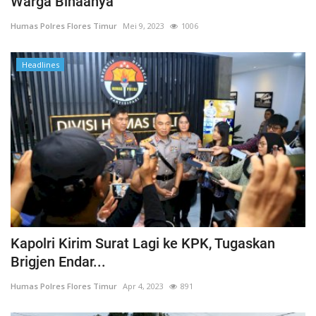
Warga Binaanya
Humas Polres Flores Timur
Mei 9, 2023
1006
Headlines
Kapolri Kirim Surat Lagi ke KPK, Tugaskan
Brigjen Endar...
Humas Polres Flores Timur
Apr 4, 2023
891