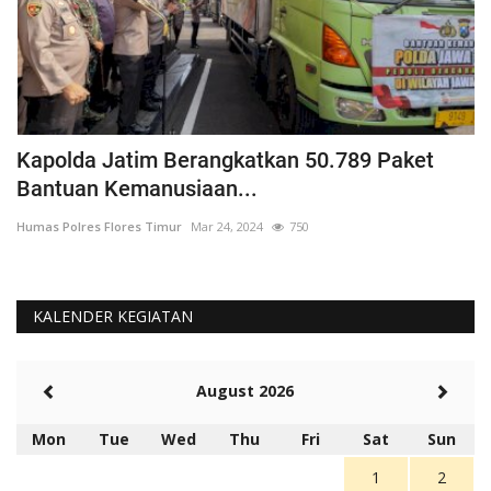
Kapolda Jatim Berangkatkan 50.789 Paket
P
Bantuan Kemanusiaan...
P
Humas Polres Flores Timur
Mar 24, 2024
750
Hu
KALENDER KEGIATAN
August 2026
Mon
Tue
Wed
Thu
Fri
Sat
Sun
1
2