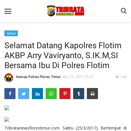
Satwil
Selamat Datang Kapolres Flotim
Beranda
AKBP Arry Vaviryanto, S.IK.M,SI
Terms & Conditions
Bersama Ibu Di Polres Flotim
Binkam
Humas Polres Flores Timur
Mar 27, 2017 03:35
346
Reskrim
Lantas
Mitra Polisi
Jurnal Kamtibmas
Giat Ops
Tribratanewsflorestimur.com. Sabtu (25/3/2017). Bertempat di