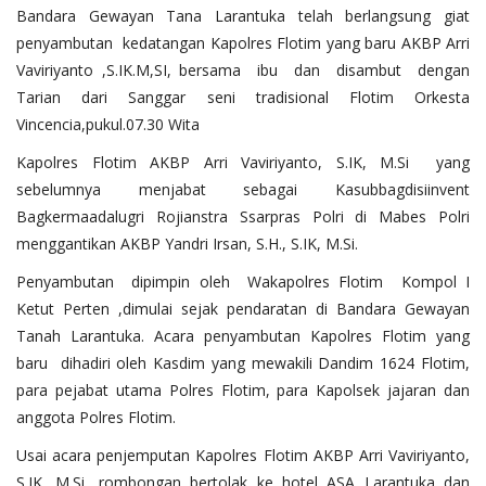
Bandara Gewayan Tana Larantuka telah berlangsung giat
penyambutan kedatangan Kapolres Flotim yang baru AKBP Arri
Vaviriyanto ,S.IK.M,SI, bersama ibu dan disambut dengan
Tarian dari Sanggar seni tradisional Flotim Orkesta
Vincencia,pukul.07.30 Wita
Kapolres Flotim AKBP Arri Vaviriyanto, S.IK, M.Si yang
sebelumnya menjabat sebagai Kasubbagdisiinvent
Bagkermaadalugri Rojianstra Ssarpras Polri di Mabes Polri
menggantikan AKBP Yandri Irsan, S.H., S.IK, M.Si.
Penyambutan dipimpin oleh Wakapolres Flotim Kompol I
Ketut Perten ,dimulai sejak pendaratan di Bandara Gewayan
Tanah Larantuka. Acara penyambutan Kapolres Flotim yang
baru dihadiri oleh Kasdim yang mewakili Dandim 1624 Flotim,
para pejabat utama Polres Flotim, para Kapolsek jajaran dan
anggota Polres Flotim.
Usai acara penjemputan Kapolres Flotim AKBP Arri Vaviriyanto,
S.IK, M.Si, rombongan bertolak ke hotel ASA Larantuka dan