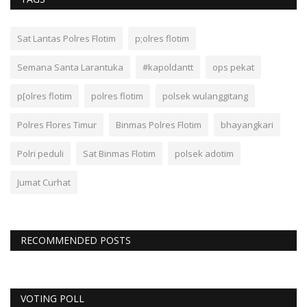
Sat Lantas Polres Flotim
p;olres flotim
Semana Santa Larantuka
#kapoldantt
ops pekat
p[olres flotim
polres flotim
polsek wulanggitang
Polres Flores Timur
Binmas Polres Flotim
bhayangkari
Polri peduli
Sat Binmas Flotim
polsek adotim
Jumat Curhat
RECOMMENDED POSTS
VOTING POLL