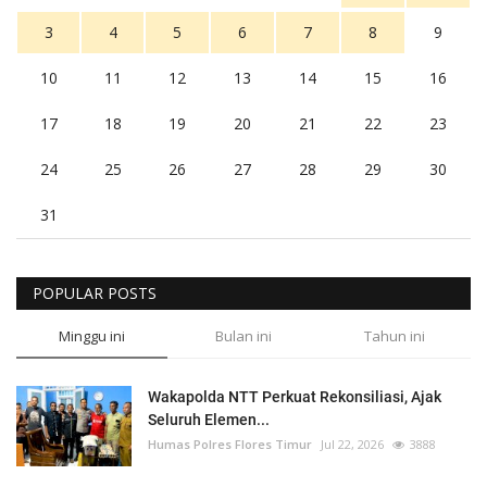
3
4
5
6
7
8
9
10
11
12
13
14
15
16
17
18
19
20
21
22
23
24
25
26
27
28
29
30
31
POPULAR POSTS
Minggu ini
Bulan ini
Tahun ini
Wakapolda NTT Perkuat Rekonsiliasi, Ajak
Seluruh Elemen...
Humas Polres Flores Timur
Jul 22, 2026
3888