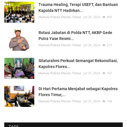
Trauma Healing, Terapi USEFT, dan Bantuan
Kapolda NTT Hadirkan...
Humas Polres Flores Timur
Jul 29, 2026
993
Rotasi Jabatan di Polda NTT, AKBP Gede
Putra Yase Resmi...
Humas Polres Flores Timur
Jul 29, 2026
213
Silaturahmi Perkuat Semangat Rekonsiliasi,
Kapolres Flores...
Humas Polres Flores Timur
Jul 31, 2026
167
Di Hari Pertama Menjabat sebagai Kapolres
Flores Timur,...
Humas Polres Flores Timur
Jul 31, 2026
164
TAGS