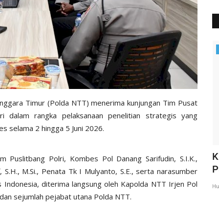
Headlines
enggara Timur (Polda NTT) menerima kunjungan Tim Pusat
ri dalam rangka pelaksanaan penelitian strategis yang
es selama 2 hingga 5 Juni 2026.
mpingi
Peduli Difabel, Polres Flotim
K
 Puslitbang Polri, Kombes Pol Danang Sarifudin, S.I.K.,
Laksanakan Peraktik Bahasa...
P
.H., M.Si., Penata Tk I Mulyanto, S.E., serta narasumber
as Indonesia, diterima langsung oleh Kapolda NTT Irjen Pol
Humas Polres Flores Timur
Mar 31, 2021
1300
Hu
a dan sejumlah pejabat utana Polda NTT.