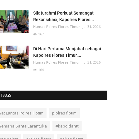
Silaturahmi Perkuat Semangat
Rekonsiliasi, Kapolres Flores...
Humas Polres Flores Timur
Jul 31, 2026
167
Di Hari Pertama Menjabat sebagai
Kapolres Flores Timur,...
Humas Polres Flores Timur
Jul 31, 2026
164
TAGS
Sat Lantas Polres Flotim
p;olres flotim
Semana Santa Larantuka
#kapoldantt