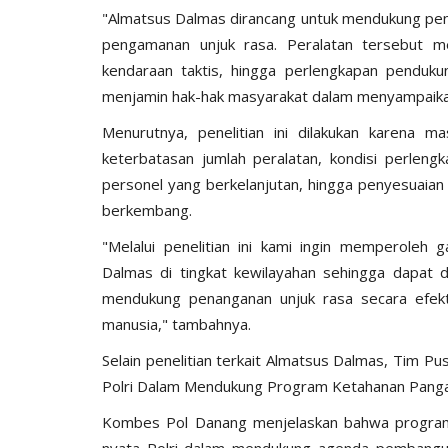
"Almatsus Dalmas dirancang untuk mendukung pend
pengamanan unjuk rasa. Peralatan tersebut me
kendaraan taktis, hingga perlengkapan pendukun
menjamin hak-hak masyarakat dalam menyampaika
Menurutnya, penelitian ini dilakukan karena m
keterbatasan jumlah peralatan, kondisi perlen
personel yang berkelanjutan, hingga penyesuaian 
berkembang.
"Melalui penelitian ini kami ingin memperoleh
Dalmas di tingkat kewilayahan sehingga dapat d
mendukung penanganan unjuk rasa secara efekti
manusia," tambahnya.
Selain penelitian terkait Almatsus Dalmas, Tim Pu
Polri Dalam Mendukung Program Ketahanan Pan
Kombes Pol Danang menjelaskan bahwa program 
nyata Polri dalam mendukung agenda pembangu