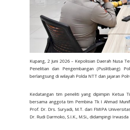
Headlines
Kupang, 2 Juni 2026 – Kepolisian Daerah Nusa T
Penelitian dan Pengembangan (Puslitbang) Pol
berlangsung di wilayah Polda NTT dan jajaran Polr
es Flotim
Bhabinkamtibmas Ile Boleng Da
Kedatangan tim peneliti yang dipimpin Ketua Tim
i Pelabuhan...
Kelompok Tani Tanam...
bersama anggota tim Pembina Tk I Ahmad Munif, S
Prof. Dr. Drs. Suryadi, M.T. dari FMIPA Universit
 2023
852
Humas Polres Flores Timur
Des 16, 2025
408
Dr. Rudi Darmoko, S.I.K., M.Si., didampingi Irwasd