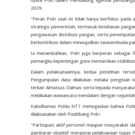
2029.
"Peran Polri saat ini tidak hanya berfokus pad
strategis pemerintah, termasuk ketahanan pangan.
pengawasan distribusi pangan, serta penempatan 
berkontribusi dalam mewujudkan swasembada pang
Ia menambahkan, Polri juga berperan sebagai f
pemangku kepentingan guna memastikan stabilitas 
Dalam pelaksanaannya, kedua penelitian terseb
Pengumpulan data dilakukan melalui pengisian k
terkait Almatsus Dalmas serta kepada masyarakat
melakukan wawancara mendalam dengan sejumlah i
Kabidhumas Polda NTT menegaskan bahwa Polda 
dilaksanakan oleh Puslitbang Polri.
"Partisipasi aktif personel maupun masyarakat d
gambaran objektif mengenai pelaksanaan tugas Pol