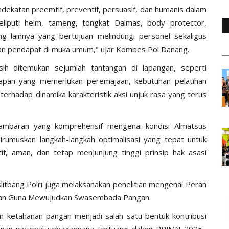
ekatan preemtif, preventif, persuasif, dan humanis dalam
liputi helm, tameng, tongkat Dalmas, body protector,
g lainnya yang bertujuan melindungi personel sekaligus
n pendapat di muka umum," ujar Kombes Pol Danang.
asih ditemukan sejumlah tantangan di lapangan, seperti
gkapan yang memerlukan peremajaan, kebutuhan pelatihan
terhadap dinamika karakteristik aksi unjuk rasa yang terus
 gambaran yang komprehensif mengenai kondisi Almatsus
irumuskan langkah-langkah optimalisasi yang tepat untuk
f, aman, dan tetap menjunjung tinggi prinsip hak asasi
slitbang Polri juga melaksanakan penelitian mengenai Peran
gan Guna Mewujudkan Swasembada Pangan.
ketahanan pangan menjadi salah satu bentuk kontribusi
nan nasional sebagaimana tertuang dalam RPJMN 2025–