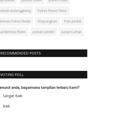
ops pekat
p[olres flotim
polres flotim
polsek wulanggitang
Polres Flores Timur
Binmas Polres Flotim
bhayangkari
Polri peduli
Sat Binmas Flotim
polsek adotim
Jumat Curhat
RECOMMENDED POSTS
VOTING POLL
enurut anda, bagaimana tampilan terbaru kami?
Sangat Baik
Baik