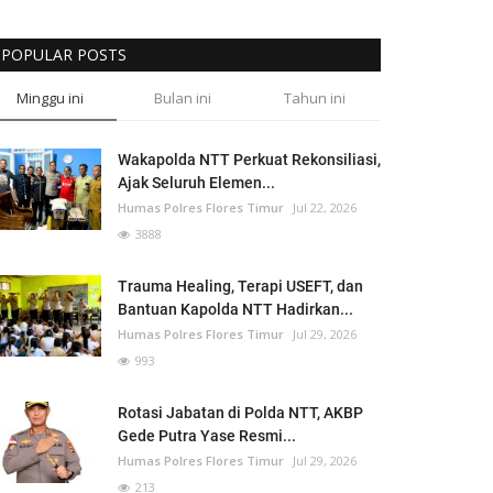
POPULAR POSTS
Minggu ini
Bulan ini
Tahun ini
Wakapolda NTT Perkuat Rekonsiliasi,
Ajak Seluruh Elemen...
Humas Polres Flores Timur
Jul 22, 2026
3888
Trauma Healing, Terapi USEFT, dan
Bantuan Kapolda NTT Hadirkan...
Humas Polres Flores Timur
Jul 29, 2026
993
Rotasi Jabatan di Polda NTT, AKBP
Gede Putra Yase Resmi...
Humas Polres Flores Timur
Jul 29, 2026
213