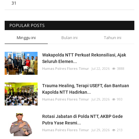
31
POPULAR POSTS
Minggu ini
Bulan ini
Tahun ini
Wakapolda NTT Perkuat Rekonsiliasi, Ajak
Seluruh Elemen...
Humas Polres Flores Timur
Jul 22, 2026
3888
Trauma Healing, Terapi USEFT, dan Bantuan
Kapolda NTT Hadirkan...
Humas Polres Flores Timur
Jul 29, 2026
993
Rotasi Jabatan di Polda NTT, AKBP Gede
Putra Yase Resmi...
Humas Polres Flores Timur
Jul 29, 2026
213