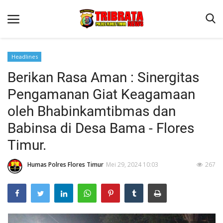
Headlines
Berikan Rasa Aman : Sinergitas
Beranda
Pengamanan Giat Keagamaan
Terms & Conditions
oleh Bhabinkamtibmas dan
Binkam
Babinsa di Desa Bama - Flores
Reskrim
Timur.
Lantas
Humas Polres Flores Timur
Mei 29, 2024 10:03
267
Mitra Polisi
Jurnal Kamtibmas
Giat Ops