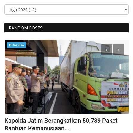
RANDOM POSTS
BERANDA
Kapolda Jatim Berangkatkan 50.789 Paket
P
Bantuan Kemanusiaan...
P