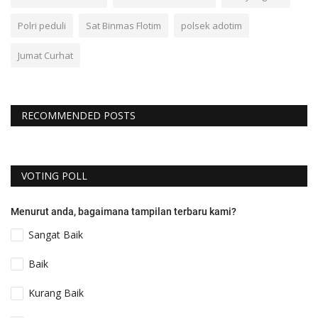
Polri peduli
Sat Binmas Flotim
polsek adotim
Jumat Curhat
RECOMMENDED POSTS
VOTING POLL
Menurut anda, bagaimana tampilan terbaru kami?
Sangat Baik
Baik
Kurang Baik