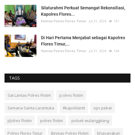
Silaturahmi Perkuat Semangat Rekonsiliasi,
Kapolres Flores...
Humas Polres Flores Timur
Jul 31, 2026
167
Di Hari Pertama Menjabat sebagai Kapolres
Flores Timur,...
Humas Polres Flores Timur
Jul 31, 2026
164
TAGS
Sat Lantas Polres Flotim
p;olres flotim
Semana Santa Larantuka
#kapoldantt
ops pekat
p[olres flotim
polres flotim
polsek wulanggitang
Polres Flores Timur
Binmas Polres Flotim
bhayangkari