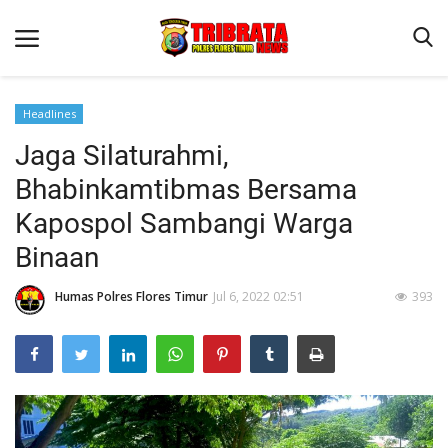
Headlines
Jaga Silaturahmi,
Beranda
Bhabinkamtibmas Bersama
Terms & Conditions
Kapospol Sambangi Warga
Binkam
Binaan
Reskrim
Humas Polres Flores Timur
Jul 6, 2022 02:51
393
Lantas
Mitra Polisi
Jurnal Kamtibmas
Giat Ops