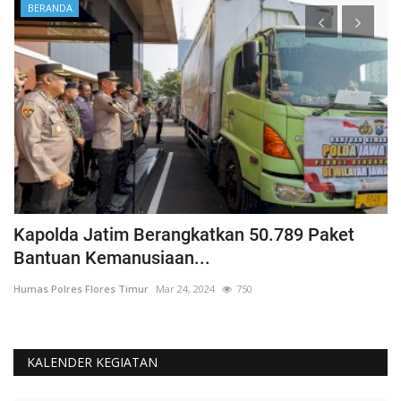
BERANDA
Kapolda Jatim Berangkatkan 50.789 Paket
P
Bantuan Kemanusiaan...
P
Humas Polres Flores Timur
Mar 24, 2024
750
Hu
KALENDER KEGIATAN