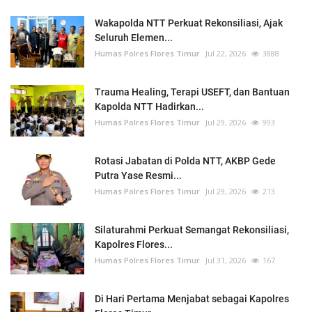
Wakapolda NTT Perkuat Rekonsiliasi, Ajak
Seluruh Elemen...
Humas Polres Flores Timur
Jul 22, 2026
3888
Trauma Healing, Terapi USEFT, dan Bantuan
Kapolda NTT Hadirkan...
Humas Polres Flores Timur
Jul 29, 2026
993
Rotasi Jabatan di Polda NTT, AKBP Gede
Putra Yase Resmi...
Humas Polres Flores Timur
Jul 29, 2026
213
Silaturahmi Perkuat Semangat Rekonsiliasi,
Kapolres Flores...
Humas Polres Flores Timur
Jul 31, 2026
167
Di Hari Pertama Menjabat sebagai Kapolres