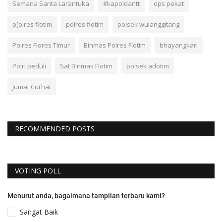
Semana Santa Larantuka
#kapoldantt
ops pekat
p[olres flotim
polres flotim
polsek wulanggitang
Polres Flores Timur
Binmas Polres Flotim
bhayangkari
Polri peduli
Sat Binmas Flotim
polsek adotim
Jumat Curhat
RECOMMENDED POSTS
VOTING POLL
Menurut anda, bagaimana tampilan terbaru kami?
Sangat Baik