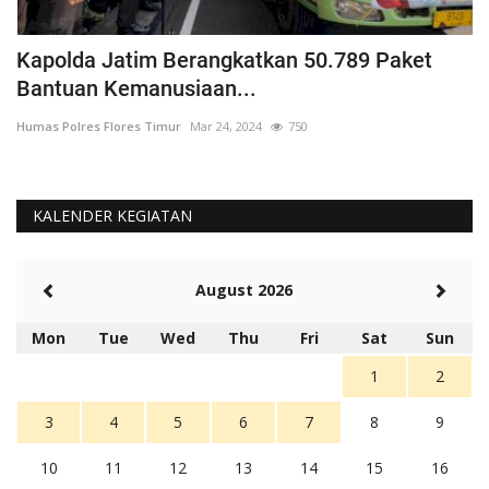
Kapolda Jatim Berangkatkan 50.789 Paket
P
Bantuan Kemanusiaan...
P
Humas Polres Flores Timur
Mar 24, 2024
750
Hu
KALENDER KEGIATAN
August 2026
Mon
Tue
Wed
Thu
Fri
Sat
Sun
1
2
3
4
5
6
7
8
9
10
11
12
13
14
15
16