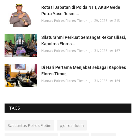
Rotasi Jabatan di Polda NTT, AKBP Gede
Putra Yase Resmi...
Humas Polres Flores Timur
Jul 29, 2026
213
Silaturahmi Perkuat Semangat Rekonsiliasi,
Kapolres Flores...
Humas Polres Flores Timur
Jul 31, 2026
167
Di Hari Pertama Menjabat sebagai Kapolres
Flores Timur,...
Humas Polres Flores Timur
Jul 31, 2026
164
TAGS
Sat Lantas Polres Flotim
p;olres flotim