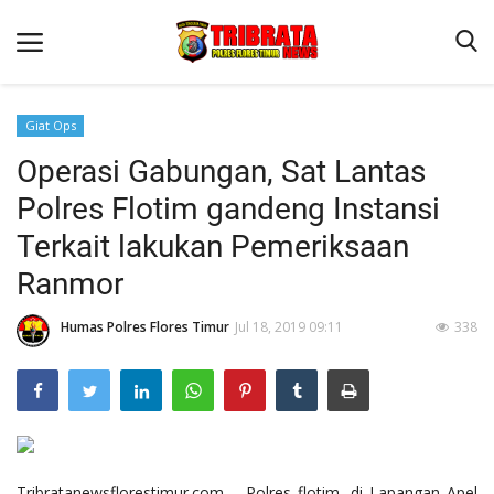
Giat Ops
Operasi Gabungan, Sat Lantas
Beranda
Polres Flotim gandeng Instansi
Terms & Conditions
Terkait lakukan Pemeriksaan
Binkam
Ranmor
Reskrim
Humas Polres Flores Timur
Jul 18, 2019 09:11
338
Lantas
Mitra Polisi
Jurnal Kamtibmas
Giat Ops
Tribratanewsflorestimur.com – Polres flotim, di Lapangan Apel