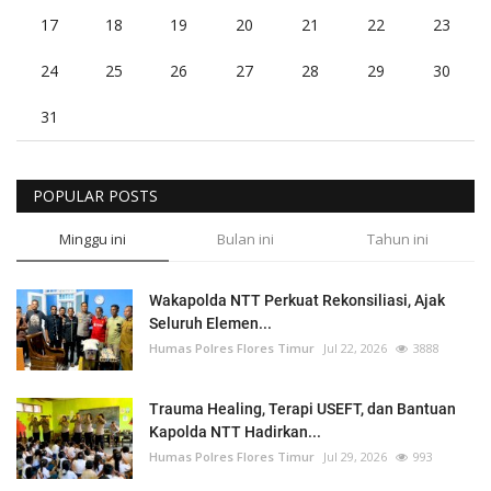
17
18
19
20
21
22
23
24
25
26
27
28
29
30
31
POPULAR POSTS
Minggu ini
Bulan ini
Tahun ini
Wakapolda NTT Perkuat Rekonsiliasi, Ajak
Seluruh Elemen...
Humas Polres Flores Timur
Jul 22, 2026
3888
Trauma Healing, Terapi USEFT, dan Bantuan
Kapolda NTT Hadirkan...
Humas Polres Flores Timur
Jul 29, 2026
993